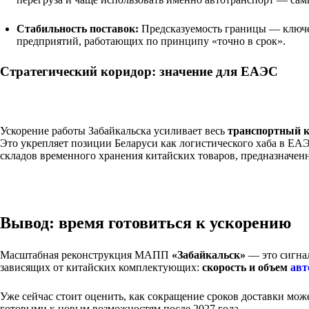
Стабильность поставок:
Предсказуемость границы — ключев
предприятий, работающих по принципу «точно в срок».
Стратегический коридор: значение для ЕАЭС
Ускорение работы Забайкальска усиливает весь
транспортный к
Это укрепляет позиции Беларуси как логистического хаба в ЕАЭ
складов временного хранения китайских товаров, предназначен
Вывод: время готовиться к ускорению
Масштабная реконструкция МАПП
«Забайкальск»
— это сигнал
зависящих от китайских комплектующих:
скорость и объем
авт
Уже сейчас стоит оценить, как сокращение сроков доставки мо
готовыми к новым возможностям после 2027 года.