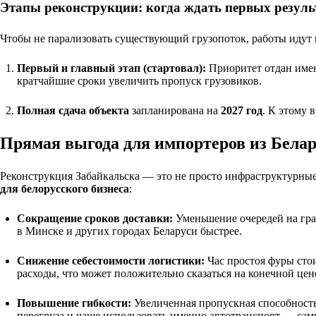
Этапы реконструкции: когда ждать первых резуль
Чтобы не парализовать существующий грузопоток, работы идут 
Первый и главный этап (стартовал):
Приоритет отдан им
кратчайшие сроки увеличить пропуск грузовиков.
Полная сдача объекта
запланирована на
2027 год
. К этому 
Прямая выгода для импортеров из Бела
Реконструкция Забайкальска — это не просто инфраструктурны
для белорусского бизнеса
:
Сокращение сроков доставки:
Уменьшение очередей на гран
в Минске и других городах Беларуси быстрее.
Снижение себестоимости логистики:
Час простоя фуры сто
расходы, что может положительно сказаться на конечной цене
Повышение гибкости:
Увеличенная пропускная способность 
перегруза и чаще использовать именно автотранспорт — сам