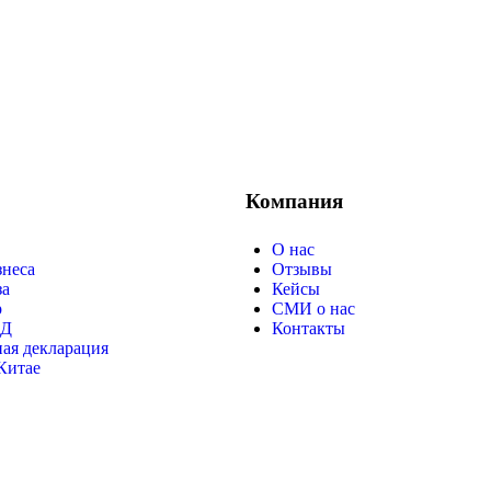
Компания
О нас
знеса
Отзывы
за
Кейсы
р
СМИ о нас
ЭД
Контакты
ая декларация
Китае