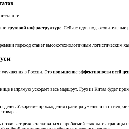
татов
поэтапно:
енно
грузовой инфраструктуре
. Сейчас идут подготовительные 
времени переход станет высокотехнологичным логистическим ха
руси
е улучшения в России. Это
повышение эффективности всей цеп
ице напрямую ускоряет весь маршрут. Груз из Китая будет прих
ит денег. Ускорение прохождения границы уменьшит эти непрои
 товара.
позволяет реже сталкиваться с проблемой «закрытия границы на
ый гибкий вид доставки для сборных и срочных грузов.