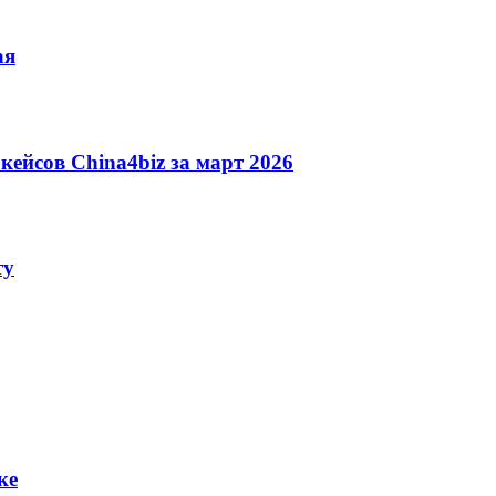
ая
ейсов China4biz за март 2026
ту
ке