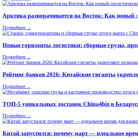
Арктика разворачивается на Восток: Как новый л
Подробнее ...
Новые горизонты логистики: сборные грузы, про
Подробнее ...
Рейтинг банков 2026: Китайские гиганты укрепл
Подробнее ...
ТОП-5 уникальных доставок China4biz в Беларус
Подробнее ...
Китай запустился: почему март — идеальное врем