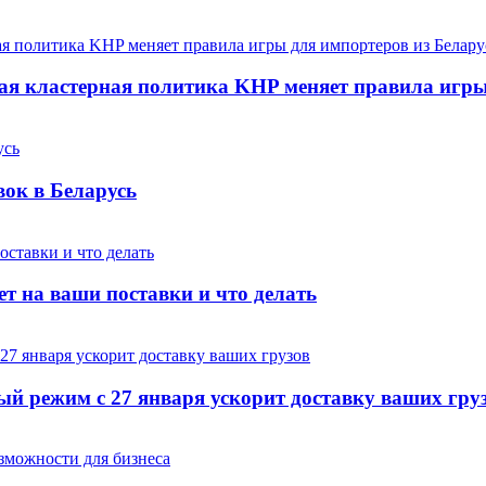
ая кластерная политика KHP меняет правила игры
вок в Беларусь
ет на ваши поставки и что делать
й режим с 27 января ускорит доставку ваших гру