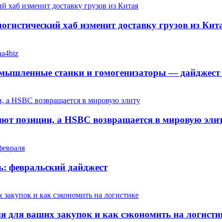
огистический хаб изменит доставку грузов из Кит
мышленные станки и гомогенизаторы — дайджест к
яют позиции, а HSBC возвращается в мировую эли
ь: февральский дайджест
я для ваших закупок и как сэкономить на логисти