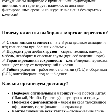
сотрудничаем напрямую с крупнейшими судоходными
линиями, что гарантирует надежность доставки,
фиксированные сроки и конкурентные цены без скрытых
комиссий.
Почему клиенты выбирают морские перевозки?
✅
Самая низкая стоимость
– в 2-3 раза дешевле авиации и
ж/д транспорта при больших объемах.
✅
Подходит для любых грузов
– сырье, техника, одежда,
мебель, негабарит и опасные грузы (при соблюдении норм).
✅
Гарантированная сохранность
– контейнерная перевозка
защищает товар от повреждений и кражи.
✅
Гибкие условия
– работаем с полными (FCL) и сборными
(LCL) контейнерами под ваш бюджет.
Как мы организуем доставку?
Подберем оптимальный маршрут
– из портов Китая
(Шанхай, Нинбо, Гуанчжоу) в нужную вам страну.
Поможем с документами
– берем на себя таможенное
оформление, сертификацию и страховку.
Контролируем на всех этапах
– отслеживание груза