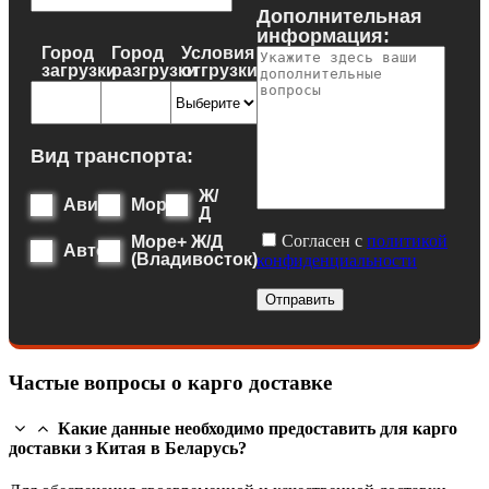
Дополнительная
информация:
Город
Город
Условия
загрузки
разгрузки
отгрузки
Вид транспорта:
Ж/
Авиа
Море
Д
Согласен с
политикой
Море+ Ж/Д
Авто
(Владивосток)
конфиденциальности
Отправить
Частые вопросы о карго доставке
Какие данные необходимо предоставить для карго
доставки з Китая в Беларусь?