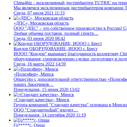
China4biz - эксклюзивный дистрибьютер TUTRIC на терр
Мы являемся эксклюзивным дистрибьютером компании T
Среда, 07 июля 2021 11:33
«ДПС», Московская область
ООО "ДПС" – это собственное производство в России! С
Любые объемы поставок, полный спектр…
Среда, 03 июня 2020 08:42
Кондор ОБОРУДОВАНИЕ, ИООО г. Брест
ИООО “Кондор” выражает благодарность коллективу Chi
оборудования, сопровождению сделки, подготовку и под
Среда, 16 марта 2022 14:59
«Полиэфир», Минск
Общество с дополнительной ответственностью «Полиэфир»
наших Заказчиков…
Понедельник, 15 июня 2020 13:02
«Стандарт качества», Минск
Группа компаний "Стандарт качества" основана в Минске
ООО "СтандартноБай" входит…
Понедельник, 14 сентября 2020 11:19
Го*****с, Орша