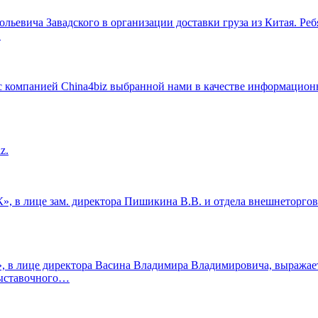
ьевича Завадского в организации доставки груза из Китая. Реб
…
с компанией China4biz выбранной нами в качестве информацион
z.
, в лице зам. директора Пишикина В.В. и отдела внешнеторговы
 в лице директора Васина Владимира Владимировича, выражает 
выставочного…