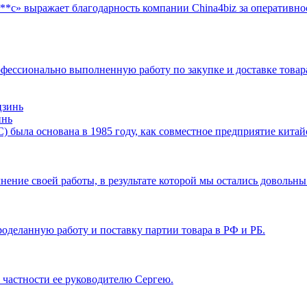
**с» выражает благодарность компании China4biz за оперативно
офессионально выполненную работу по закупке и доставке товар
инь
UTRIC) была основана в 1985 году, как совместное предприятие кит
нение своей работы, в результате которой мы остались довольны
роделанную работу и поставку партии товара в РФ и РБ.
в частности ее руководителю Сергею.