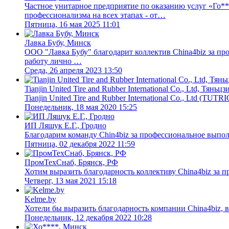
Частное унитарное предприятие по оказанию услуг «Го**
профессионализма на всех этапах - от…
Пятница, 16 мая 2025 11:01
Лавка Бубу, Минск
ООО "Лавка Бубу" благодарит коллектив China4biz за пр
работу лично …
Среда, 26 апреля 2023 13:50
Tianjin United Tire and Rubber International Co., Ltd, Тяньцз
Tianjin United Tire and Rubber International Co., Ltd (T
Понедельник, 18 мая 2020 15:25
ИП Ляшук Е.Г., Гродно
Благодарим команду Сhin4biz за профессиональное выпол
Пятница, 02 декабря 2022 11:59
ПромТехСнаб, Брянск, РФ
Хотим выразить благодарность коллективу China4biz за п
Четверг, 13 мая 2021 15:18
Kelme.by
Хотели бы выразить благодарность компании Сhina4biz, 
Понедельник, 12 декабря 2022 10:28