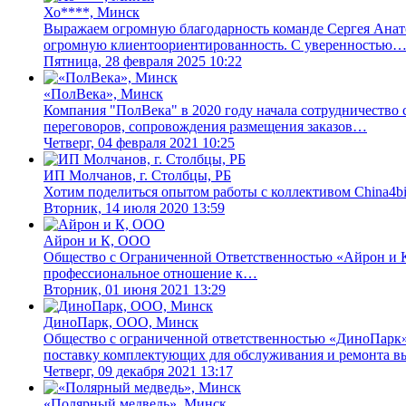
Хо****, Минск
Выражаем огромную благодарность команде Сергея Анатол
огромную клиентоориентированность. С уверенностью
Пятница, 28 февраля 2025 10:22
«ПолВека», Минск
Компания "ПолВека" в 2020 году начала сотрудничество 
переговоров, сопровождения размещения заказов…
Четверг, 04 февраля 2021 10:25
ИП Молчанов, г. Столбцы, РБ
Хотим поделиться опытом работы с коллективом China4bi
Вторник, 14 июля 2020 13:59
Айрон и К, ООО
Общество с Ограниченной Ответственностью «Айрон и К»
профессиональное отношение к…
Вторник, 01 июня 2021 13:29
ДиноПарк, ООО, Минск
Общество с ограниченной ответственностью «ДиноПарк»,
поставку комплектующих для обслуживания и ремонта 
Четверг, 09 декабря 2021 13:17
«Полярный медведь», Минск