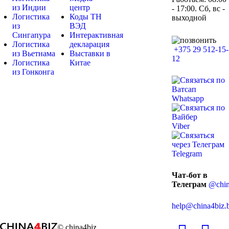
из Индии
центр
- 17:00. Сб, вс -
Логистика
Коды ТН
выходной
из
ВЭД
Сингапура
Интерактивная
Логистика
декларация
+375 29 512-15-
из Вьетнама
Выставки в
12
Логистика
Китае
из Гонконга
Whatsapp
Viber
Telegram
Чат-бот в
Телеграм
@chin
help@china4biz.
© china4biz